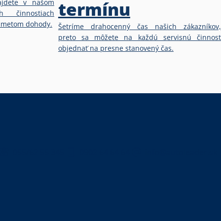
termínu
ájdete v našom
h činnostiach
edmetom dohody.
Šetríme drahocenný čas našich zákazníkov,
preto sa môžete na každú servisnú činnosť
objednať na presne stanovený čas.
055/62 55 345
0902 64 64 64
info@autoleader.sk