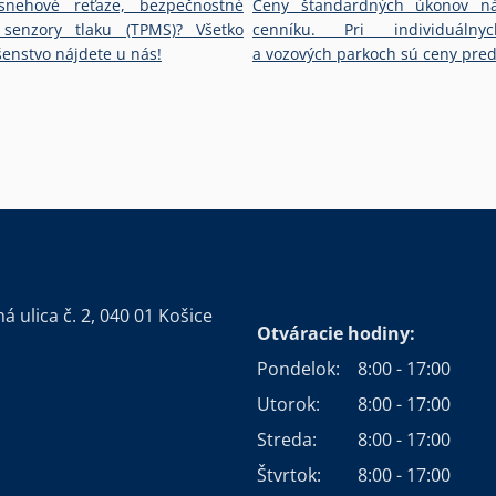
nehové reťaze, bezpečnostné
Ceny štandardných úkonov n
 senzory tlaku (TPMS)? Všetko
cenníku. Pri individuálnyc
šenstvo nájdete u nás!
a vozových parkoch sú ceny pr
 ulica č. 2, 040 01 Košice
Otváracie hodiny:
Pondelok:
8:00 - 17:00
Utorok:
8:00 - 17:00
Streda:
8:00 - 17:00
Štvrtok:
8:00 - 17:00