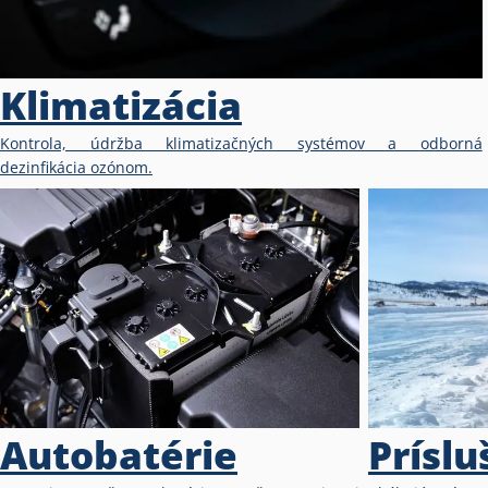
Klimatizácia
Kontrola, údržba klimatizačných systémov a odborná
dezinfikácia ozónom.
Autobatérie
Prísl