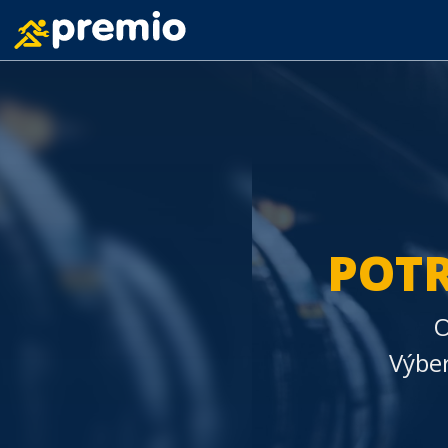
POTR
O
Výber