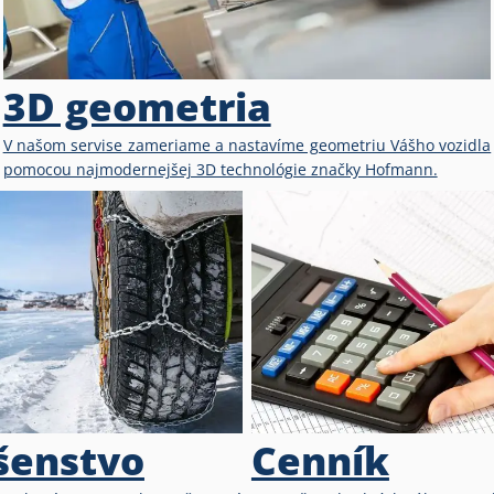
3D geometria
V našom servise zameriame a nastavíme geometriu Vášho vozidla
pomocou najmodernejšej 3D technológie značky Hofmann.
ušenstvo
Cenník