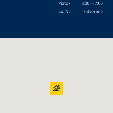
Piatok:
8:00 - 17:00
So, Ne:
zatvorené