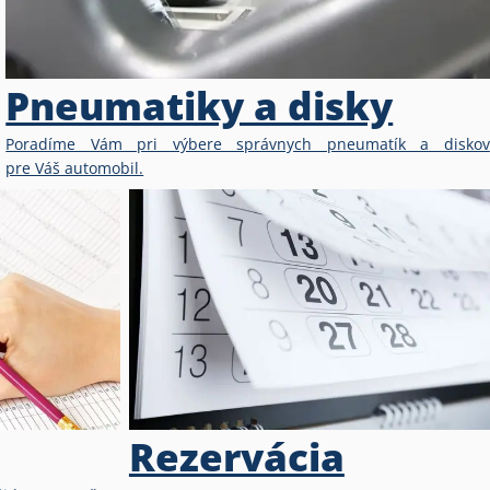
Pneumatiky a disky
Poradíme Vám pri výbere správnych pneumatík a diskov
pre Váš automobil.
Rezervácia