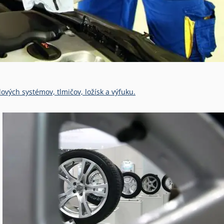
vých systémov, tlmičov, ložísk a výfuku.