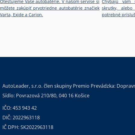
Otestujeme Vaše autobatérie. V našom servise si
Chýbajú vám s
môžete zakúpiť prvotriedne autobatérie značiek
skrutky, alebo
Varta, Exide a Carion.
potrebné príslu
AutoLeader, s.r.o.
člen skupiny Premio
Prevádzka: Dopravná
Sídlo: Povrazová 210/80, 040 16 Košice
IČO: 453 943 42
DIČ: 2022963118
IČ DPH: SK2022963118