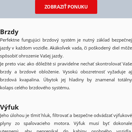
ZOBRAZIŤ PONUKU
Brzdy
Perfektne fungujúci brzdový systém je nutný základ bezpečnej
jazdy v každom vozidle. Akákoľvek vada, či poškodený diel môže
spôsobiť ohrozenie Vašej jazdy.
Je preto viac ako dôležité si pravidelne nechať skontrolovať Vaše
brzdy a brzdové obloženie. Vysokú obozretnosť vyžaduje aj
brzdová kvapalina. Úbytok jej hladiny by znamenal totálny
kolaps celého brzdového systému.
Výfuk
Jeho úlohou je tlmiť hluk, filtrovať a bezpečne odvádzať výfukové
plyny zo spaľovacieho motora. Výfuk musí byť dokonale
utesnený, aby neprenikal do kabíny osobného vozidla.