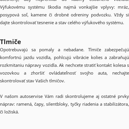
Výfukovému systému škodia najmä vonkajšie vplyvy: mráz,
posypová soľ, kamene či drobné odreniny podvozku. Vždy si
dajte skontrolovať tesnenie a stav celého výfukového systému.
Tlmiče
Opotrebuvajú sa pomaly a nebadane. Tlmiče zabezpečujú
komfortnú jazdu vozidla, pohlcujú vibrácie kolies a zabraňujú
rozkmitaniu nápravy vozidla. Ak nechcete stratiť kontakt kolesa s
vozovkou a zhoršiť ovládateľnosť svojho auta, nechajte
skontrolovať stav Vašich tlmičov.
V našom autoservise Vám radi skontrolujeme aj ostatné prvky
náprav: ramená, čapy, silentbloky, tyčky riadenia a stabilizátora,
či ložiská.