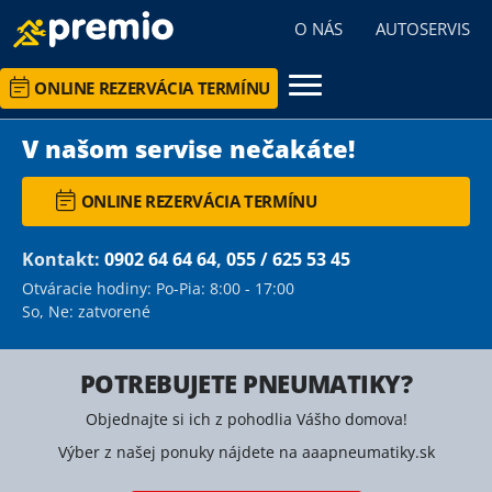
O NÁS
AUTOSERVIS
ONLINE REZERVÁCIA TERMÍNU
V našom servise nečakáte!
ONLINE REZERVÁCIA TERMÍNU
Kontakt:
0902 64 64 64
,
055 / 625 53 45
Otváracie hodiny: Po-Pia: 8:00 - 17:00
So, Ne: zatvorené
POTREBUJETE PNEUMATIKY?
Objednajte si ich z pohodlia Vášho domova!
Výber z našej ponuky nájdete na aaapneumatiky.sk